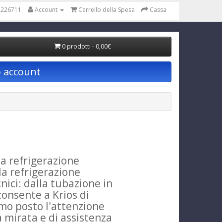
 226711
Account
Carrello della Spesa
Cassa
0 prodotti - 0,00€
o account
la refrigerazione
la refrigerazione
nici: dalla tubazione in
consente a Krios di
imo posto l'attenzione
a mirata e di assistenza