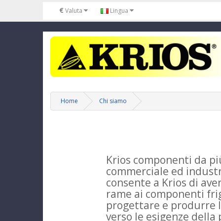
€
Valuta
Lingua
Home
Chi siamo
Krios componenti da più
commerciale ed industri
consente a Krios di ave
rame ai componenti frig
progettare e produrre l
verso le esigenze della 