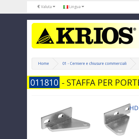
€
Valuta
Lingua
Home
01 - Cerniere e chiusure commerciali
011810
-
STAFFA PER PORT
HD