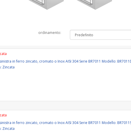
ordinamento:
ncata
o sinistra in ferro zincato, cromato o Inox AISI 304 Serie BR7011 Modello: BR7
a: Zincata
ncata
o sinistra in ferro zincato, cromato o Inox AISI 304 Serie BR7011 Modello: BR70
a: Zincata