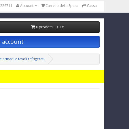
 226711
Account
Carrello della Spesa
Cassa
0 prodotti - 0,00€
o account
e armadi e tavoli refrigerati