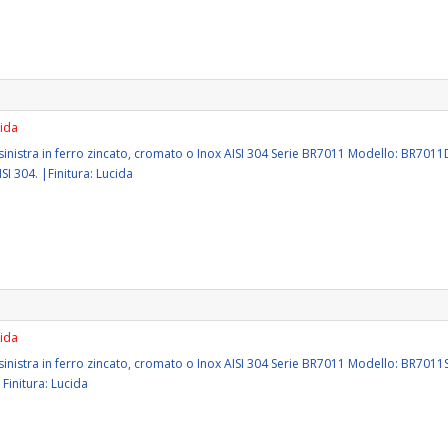
cida
o sinistra in ferro zincato, cromato o Inox AISI 304 Serie BR7011 Modello: BR701
SI 304. |Finitura: Lucida
cida
o sinistra in ferro zincato, cromato o Inox AISI 304 Serie BR7011 Modello: BR70
|Finitura: Lucida