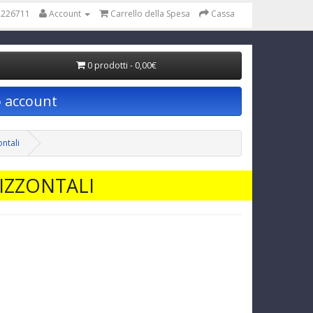
 226711
Account
Carrello della Spesa
Cassa
0 prodotti - 0,00€
o account
ontali
RIZZONTALI