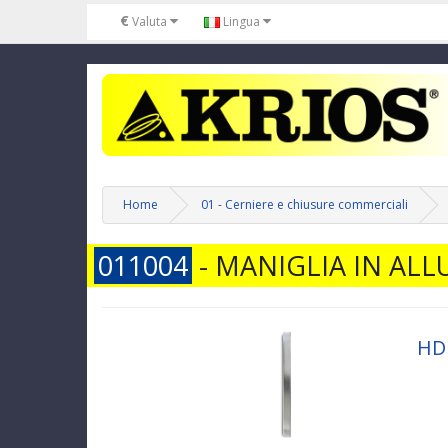
€
Valuta
Lingua
Home
01 - Cerniere e chiusure commerciali
011004
-
MANIGLIA IN ALL
HD